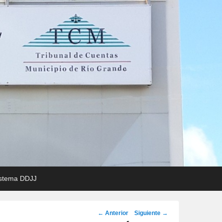
Rio Grande
stema DDJJ
Navegación
←
Anterior
Siguiente
→