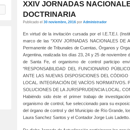
XXIV JORNADAS NACIONALE
DOCTRINARIA
Publicado el
30 noviembre, 2016
por
Administrador
En virtud de la invitación cursada por el I.E.T.E.I. (Ins
marco de las “XXIV JORNADAS NACIONALES DE AC
Permanente de Tribunales de Cuentas, Órganos y Organ
Argentina, realizada los días 23, 24 y 25 de noviembre d
de Santa Fe, el organismo de control participo env
“RESPONSABILIDAD DEL FUNCIONARIO PÚBLIC
ANTE LAS NUEVAS DISPOSICIONES DEL CÓDIGO C
LOCAL. INTEGRACIÓN DE VACÍOS NORMATIVOS. 
SOLUCIONES DE LA JURISPRUDENCIA LOCAL. CO
Habiéndo sido éste el primer trabajo de investigación
organismo de control, fue seleccionado para su exposic
del órgano de control y del Municipio de Río Grande, l
Laura Sanchez Santos y el Contador Jorge Luis Ladetto.