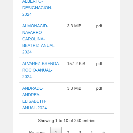
ALBERTO-
i
DESIGNACION-
s
2024
t
r
ALMONACID-
3.3 MiB
pdf
a
NAVARRO-
d
CAROLINA-
o
BEATRIZ-ANUAL-
r
2024
ALVAREZ-BRENDA-
157.2 KiB
pdf
ROCIO-ANUAL-
2024
ANDRADE-
3.3 MiB
pdf
ANDREA-
ELISABETH-
ANUAL-2024
Showing 1 to 10 of 240 entries
Previous
1
2
3
4
5