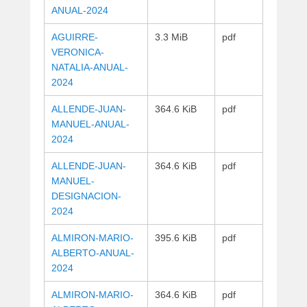
l
ANUAL-2024
1
9
AGUIRRE-
3.3 MiB
pdf
m
VERONICA-
a
NATALIA-ANUAL-
r
2024
z
o
ALLENDE-JUAN-
364.6 KiB
pdf
,
MANUEL-ANUAL-
2
2024
0
ALLENDE-JUAN-
364.6 KiB
pdf
2
MANUEL-
4
DESIGNACION-
p
2024
o
r
ALMIRON-MARIO-
395.6 KiB
pdf
A
ALBERTO-ANUAL-
d
2024
m
i
ALMIRON-MARIO-
364.6 KiB
pdf
n