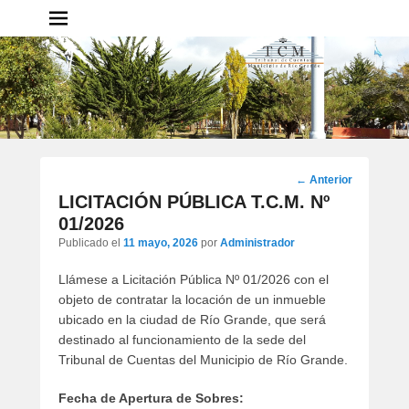
Tribunal de Cuentas
Municipal – Municipio de Rio
Grande
Portal del TCM Rio Grande
Navegación
←
Anterior
por
LICITACIÓN PÚBLICA T.C.M. Nº
los
01/2026
artículos
Publicado el
11 mayo, 2026
por
Administrador
Llámese a Licitación Pública Nº 01/2026 con el
objeto de contratar la locación de un inmueble
ubicado en la ciudad de Río Grande, que será
destinado al funcionamiento de la sede del
Tribunal de Cuentas del Municipio de Río Grande.
Fecha de Apertura de Sobres: