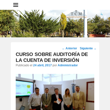
Tribunal de Cuentas
Municipal – Municipio de Rio
Grande
Portal del TCM Rio Grande
Navegación
←
Anterior
Siguiente
→
por
CURSO SOBRE AUDITORÍA DE
los
LA CUENTA DE INVERSIÓN
artículos
Publicado el
24 abril, 2017
por
Administrador