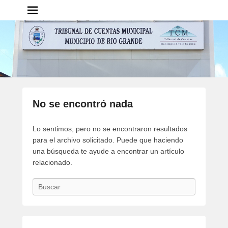
Tribunal de Cuentas
Municipal – Municipio de Rio
Grande
Portal del TCM Rio Grande
No se encontró nada
Lo sentimos, pero no se encontraron resultados
para el archivo solicitado. Puede que haciendo
una búsqueda te ayude a encontrar un artículo
relacionado.
B
u
s
c